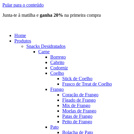
Pular para o conteúdo
Junta-te à matilha e
ganha 20%
na primeira compra
Home
Produtos
Snacks Desidratados
Carne
Borrego
Cabrito
Codorniz
Coelho
Stick de Coelho
Frasco de Treat de Coelho
Frango
Coração de Frango
Fígado de Frango
Mix de Frango
Moelas de Frango
Patas de Frango
Peito de Frango
Pato
Bolacha de Pato