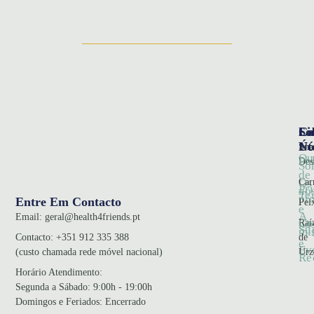
So
Ca
Li
Nó
Úte
Sna
Qu
Pol
Des
So
de
Car
Os
Pr
no
Te
pr
Entre Em Contacto
Pei
e
A
Email:
geral@health4friends.pt
Co
Raí
no
Su
mi
de
Contacto:
+351 912 335 388
e
Ev
Urz
(custo chamada rede móvel nacional)
Re
Horário Atendimento
:
Segunda a Sábado: 9:00h - 19:00h
Domingos e Feriados: Encerrado