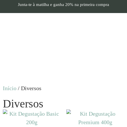
Junta-te à matilha e
ganha 20%
na primeira compra
Início
/ Diversos
Diversos