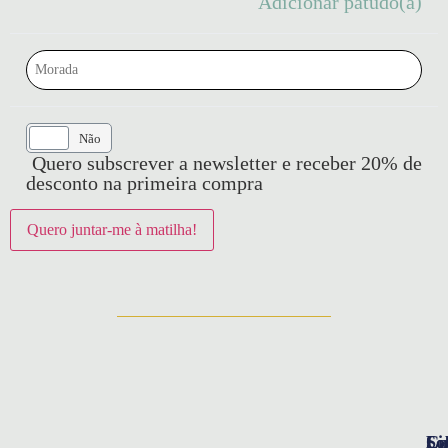
Adicionar patudo(a)
Sim
Não
Quero subscrever a newsletter e receber 20% de
desconto na primeira compra
So
Ca
Li