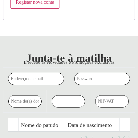
Registar nova conta
Junta-te à matilha
E recebe as Novidades e Promoções exclusivas
Nome do patudo
Data de nascimento