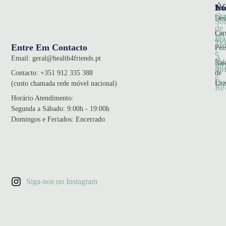
Nó
Úte
Sna
Qu
Pol
Des
So
de
Car
Os
Pr
no
Te
pr
Entre Em Contacto
Pei
e
A
Email:
geral@health4friends.pt
Co
Raí
no
Su
mi
de
Contacto:
+351 912 335 388
e
Ev
Urz
(custo chamada rede móvel nacional)
Re
Horário Atendimento
:
Segunda a Sábado: 9:00h - 19:00h
Domingos e Feriados: Encerrado
Siga-nos no Instagram