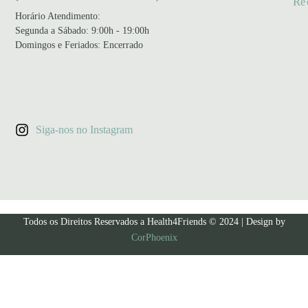
Re
Horário Atendimento
:
Segunda a Sábado: 9:00h - 19:00h
Domingos e Feriados: Encerrado
Siga-nos no Instagram
Todos os Direitos Reservados a Health4Friends © 2024 | Design by
CorPhoenix