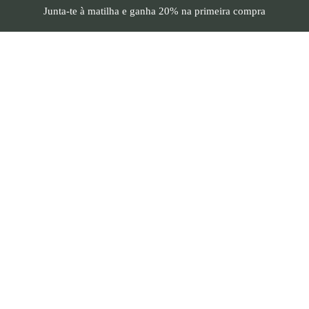
Junta-te à matilha e
ganha 20%
na primeira compra