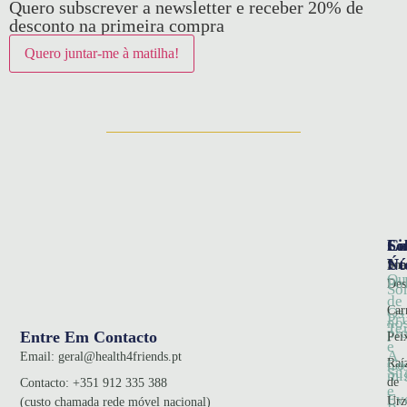
Quero subscrever a newsletter e receber 20% de
desconto na primeira compra
So
Ca
Li
Nó
Úte
Sna
Qu
Pol
Des
So
de
Car
Os
Pr
no
Te
pr
Entre Em Contacto
Pei
e
A
Email:
geral@health4friends.pt
Co
Raí
no
Su
mi
de
Contacto:
+351 912 335 388
e
Ev
Urz
(custo chamada rede móvel nacional)