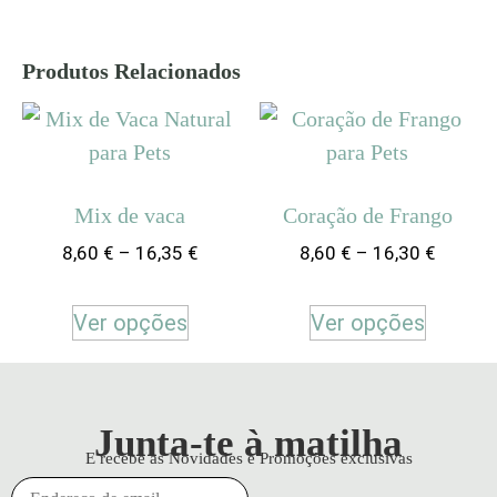
Produtos Relacionados
Mix de vaca
Coração de Frango
8,60
€
–
16,35
€
8,60
€
–
16,30
€
Ver opções
Ver opções
Junta-te à matilha
E recebe as Novidades e Promoções exclusivas