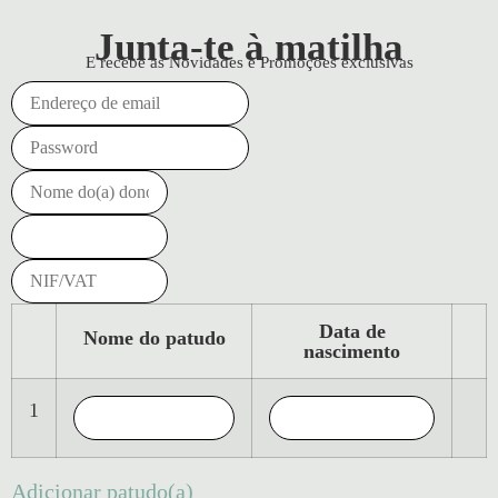
Junta-te à matilha
E recebe as Novidades e Promoções exclusivas
Data de
Nome do patudo
nascimento
1
Adicionar patudo(a)