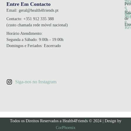
Te
pr
Entre Em Contacto
Pei
e
A
Email:
geral@health4friends.pt
Co
Raí
no
Su
mi
de
Contacto:
+351 912 335 388
e
Ev
Urz
(custo chamada rede móvel nacional)
Re
Horário Atendimento
:
Segunda a Sábado: 9:00h - 19:00h
Domingos e Feriados: Encerrado
Siga-nos no Instagram
Todos os Direitos Reservados a Health4Friends © 2024 | Design by
CorPhoenix