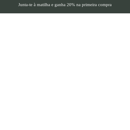
Junta-te à matilha e
ganha 20%
na primeira compra