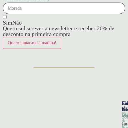
Sim
Não
Quero subscrever a newsletter e receber 20% de
desconto na primeira compra
So
Ca
Li
Nó
Úte
Sna
Qu
Pol
Des
So
de
Car
Os
Pr
no