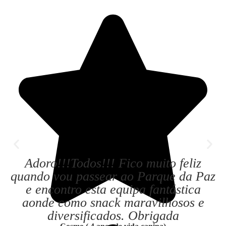
Adoro!!!Todos!!! Fico muito feliz
quando vou passear ao Parque da Paz
e encontro esta equipa fantástica
aonde como snack maravilhosos e
diversificados. Obrigada