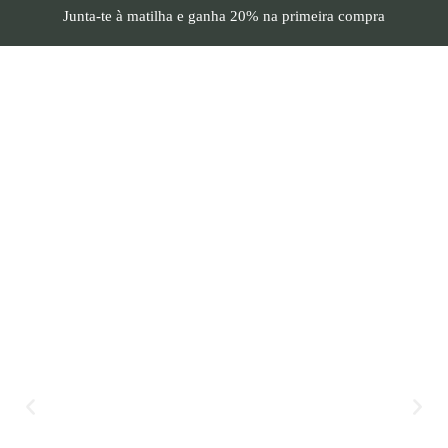
Junta-te à matilha e
ganha 20%
na primeira compra