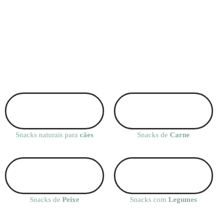
Os melhores Snacks
Snacks Desidratados 100% Artesanais feitos com proteína pura e
vegetais. Ingredientes naturais e nutritivos sem conservantes nem
Snacks naturais para
cães
Snacks de
Carne
sabores artificiais! Sem glúten Sem sal Baixo em calorias Produto
nacional
Conhece a gama completa
Snacks de
Peixe
Snacks com
Legumes