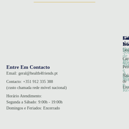
So
Ca
Li
Nó
Úte
Sna
Qu
Pol
Des
So
de
Car
Os
Pr
no
Te
pr
Entre Em Contacto
Pei
e
A
Email:
geral@health4friends.pt
Co
Raí
no
Su
mi
de
Contacto:
+351 912 335 388
e
Ev
Urz
(custo chamada rede móvel nacional)
Re
Horário Atendimento
:
Segunda a Sábado: 9:00h - 19:00h
Domingos e Feriados: Encerrado