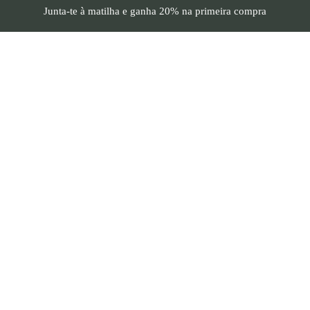
Junta-te à matilha e
ganha 20%
na primeira compra