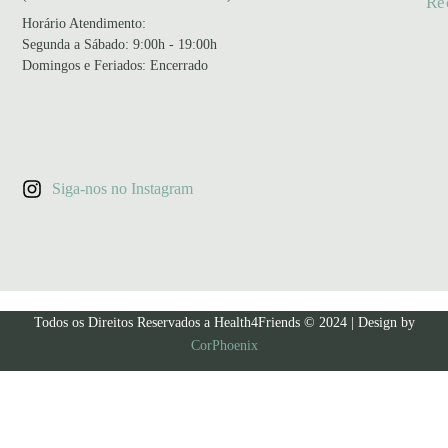
Re
Horário Atendimento
:
Segunda a Sábado: 9:00h - 19:00h
Domingos e Feriados: Encerrado
Siga-nos no Instagram
Todos os Direitos Reservados a Health4Friends © 2024 | Design by
CorPhoenix