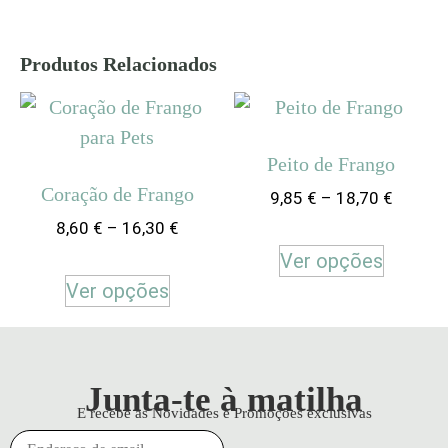
Produtos Relacionados
Peito de Frango
Coração de Frango
9,85
€
–
18,70
€
8,60
€
–
16,30
€
Ver opções
Ver opções
Junta-te à matilha
E recebe as Novidades e Promoções exclusivas