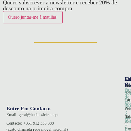
Quero subscrever a newsletter e receber 20% de
desconto na primeira compra
So
Ca
Li
Nó
Úte
Sna
Qu
Pol
Des
So
de
Car
Os
Pr
no
Te
pr
Entre Em Contacto
Pei
e
A
Email:
geral@health4friends.pt
Co
Raí
no
Su
mi
de
Contacto:
+351 912 335 388
e
Ev
Urz
(custo chamada rede móvel nacional)