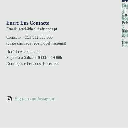
Sna
Qu
Pol
Des
So
de
Car
Os
Pr
no
Te
pr
Entre Em Contacto
Pei
e
A
Email:
geral@health4friends.pt
Co
Raí
no
Su
mi
de
Contacto:
+351 912 335 388
e
Ev
Urz
(custo chamada rede móvel nacional)
Re
Horário Atendimento
:
Segunda a Sábado: 9:00h - 19:00h
Domingos e Feriados: Encerrado
Siga-nos no Instagram