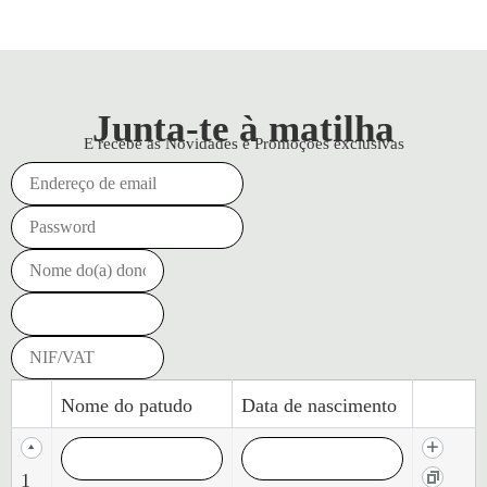
Junta-te à matilha
E recebe as Novidades e Promoções exclusivas
Nome do patudo
Data de nascimento
1