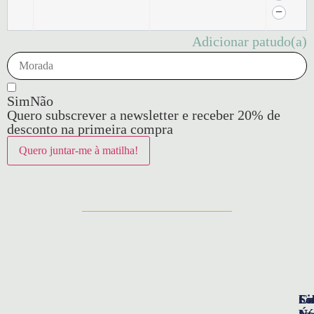
Adicionar patudo(a)
Sim
Não
Quero subscrever a newsletter e receber 20% de
desconto na primeira compra
So
Ca
Li
Nó
Úte