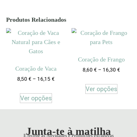
Produtos Relacionados
Coração de Frango
Coração de Vaca
8,60
€
–
16,30
€
8,50
€
–
16,15
€
Ver opções
Ver opções
Junta-te à matilha
E recebe as Novidades e Promoções exclusivas