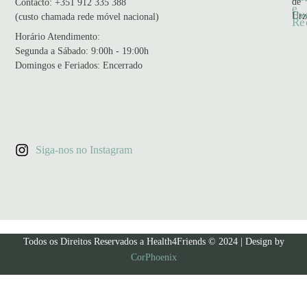
de
Contacto:
+351 912 335 388
e
Ev
Urz
(custo chamada rede móvel nacional)
Re
Horário Atendimento
:
Segunda a Sábado: 9:00h - 19:00h
Domingos e Feriados: Encerrado
Siga-nos no Instagram
Todos os Direitos Reservados a Health4Friends © 2024 | Design by
CorPhoenix