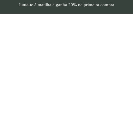
Junta-te à matilha e
ganha 20%
na primeira compra