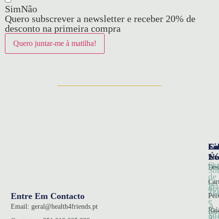
Sim
Não
Quero subscrever a newsletter e receber 20% de
desconto na primeira compra
So
Ca
Li
Nó
Úte
Sna
Qu
Pol
Des
So
de
Car
Os
Pr
no
Te
pr
Entre Em Contacto
Pei
e
A
Email:
geral@health4friends.pt
Co
Raí
no
Su
mi