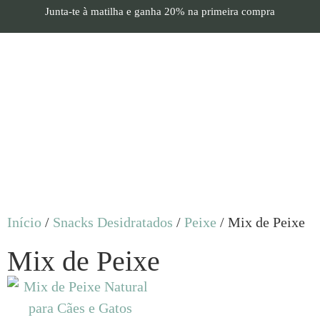
Junta-te à matilha e
ganha 20%
na primeira compra
Início
/
Snacks Desidratados
/
Peixe
/ Mix de Peixe
Mix de Peixe