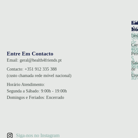
So
Ca
Li
Nó
Úte
Sna
Qu
Pol
Des
So
de
Car
Os
Pr
no
Te
pr
Entre Em Contacto
Pei
e
A
Email:
geral@health4friends.pt
Co
Raí
no
Su
mi
de
Contacto:
+351 912 335 388
e
Ev
Urz
(custo chamada rede móvel nacional)
Re
Horário Atendimento
:
Segunda a Sábado: 9:00h - 19:00h
Domingos e Feriados: Encerrado
Siga-nos no Instagram