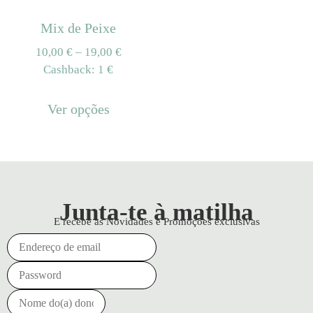
Mix de Peixe
10,00
€
–
19,00
€
Cashback:
1 €
Ver opções
Junta-te à matilha
E recebe as Novidades e Promoções exclusivas