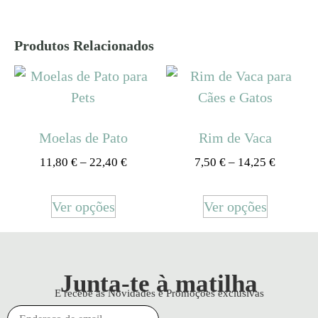
Produtos Relacionados
Moelas de Pato
Rim de Vaca
11,80
€
–
22,40
€
7,50
€
–
14,25
€
Ver opções
Ver opções
Junta-te à matilha
E recebe as Novidades e Promoções exclusivas