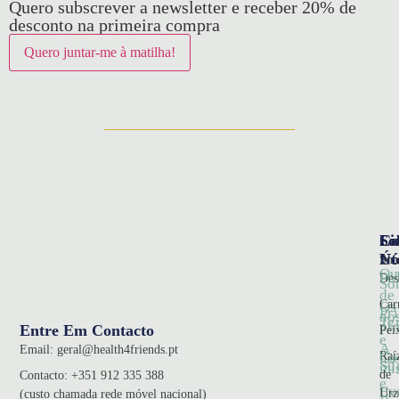
Quero subscrever a newsletter e receber 20% de
desconto na primeira compra
So
Ca
Li
Nó
Úte
Sna
Qu
Pol
Des
So
de
Car
Os
Pr
no
Te
pr
Entre Em Contacto
Pei
e
A
Email:
geral@health4friends.pt
Co
Raí
no
Su
mi
de
Contacto:
+351 912 335 388
e
Ev
Urz
(custo chamada rede móvel nacional)