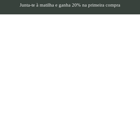
Junta-te à matilha e
ganha 20%
na primeira compra