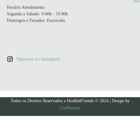
Re
Horário Atendimento
:
Segunda a Sábado: 9:00h - 19:00h
Domingos e Feriados: Encerrado
Siga-nos no Instagram
Todos os Direitos Reservados a Health4Friends © 2024 | Design by
CorPhoenix