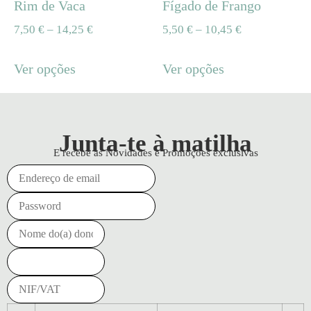
Rim de Vaca
Fígado de Frango
7,50
€
–
14,25
€
5,50
€
–
10,45
€
Ver opções
Ver opções
Junta-te à matilha
E recebe as Novidades e Promoções exclusivas