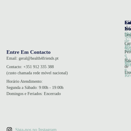
So
Ca
Li
Nó
Úte
Sna
Qu
Pol
Des
So
de
Car
Os
Pr
no
Te
pr
Entre Em Contacto
Pei
e
A
Email:
geral@health4friends.pt
Co
Raí
no
Su
mi
de
Contacto:
+351 912 335 388
e
Ev
Urz
(custo chamada rede móvel nacional)
Re
Horário Atendimento
:
Segunda a Sábado: 9:00h - 19:00h
Domingos e Feriados: Encerrado
Siga-nos no Instagram