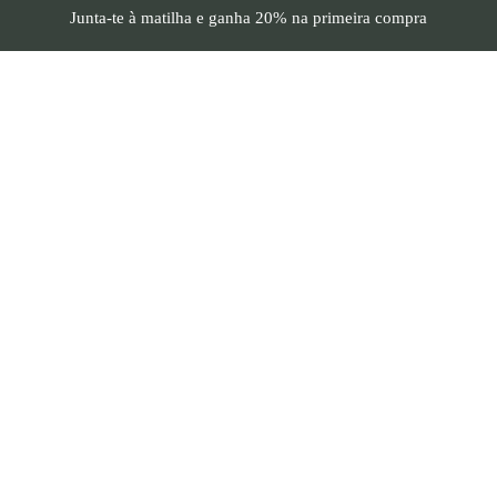
Junta-te à matilha e
ganha 20%
na primeira compra