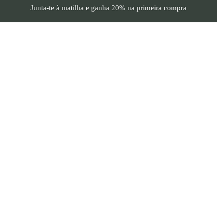
Junta-te à matilha e
ganha 20%
na primeira compra