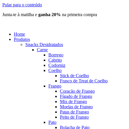
Pular para o conteúdo
Junta-te à matilha e
ganha 20%
na primeira compra
Home
Produtos
Snacks Desidratados
Carne
Borrego
Cabrito
Codorniz
Coelho
Stick de Coelho
Frasco de Treat de Coelho
Frango
Coração de Frango
Fígado de Frango
Mix de Frango
Moelas de Frango
Patas de Frango
Peito de Frango
Pato
Bolacha de Pato