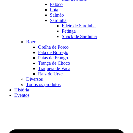
Paloco
Pota
Salmão
Sardinha
Filete de Sardinha
Petinga
Snack de Sardinha
Roer
Orelha de Porco
Pata de Borrego
Patas de Frango
Trança de Choco
Traqueia de Vaca
Raiz de Urze
Diversos
Todos os produtos
História
Eventos