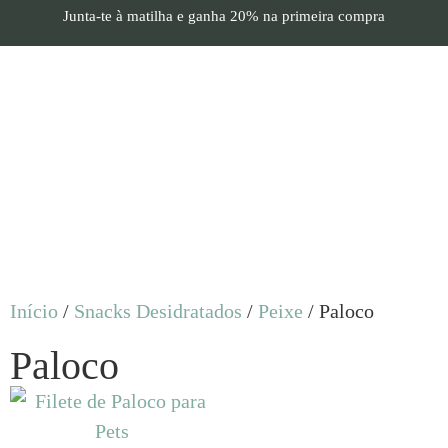
Junta-te à matilha e
ganha 20%
na primeira compra
Início
/
Snacks Desidratados
/
Peixe
/ Paloco
Paloco