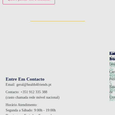
So
Ca
Li
Nó
Úte
Sna
Qu
Pol
Des
So
de
Car
Os
Pr
no
Te
pr
Entre Em Contacto
Pei
e
A
Email:
geral@health4friends.pt
Co
Raí
no
Su
mi
de
Contacto:
+351 912 335 388
e
Ev
Urz
(custo chamada rede móvel nacional)
Re
Horário Atendimento
:
Segunda a Sábado: 9:00h - 19:00h