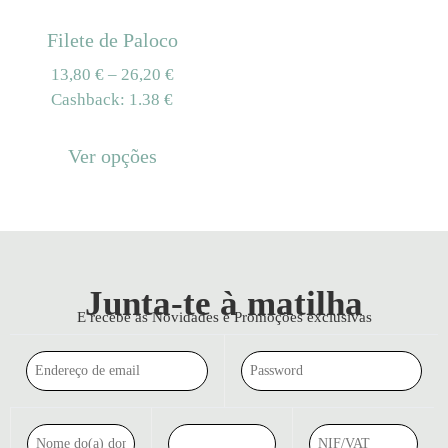
Filete de Paloco
13,80
€
–
26,20
€
Cashback:
1.38 €
Ver opções
Junta-te à matilha
E recebe as Novidades e Promoções exclusivas