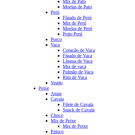
Mix de Pato
Moelas de Pato
Perú
Fígado de Perú
Mix de Perú
Moelas de Perú
Peito Perú
Porco
Vaca
Coração de Vaca
Fígado de Vaca
Língua de Vaca
Mix de vaca
Pulmão de Vaca
Rim de Vaca
Veado
Peixe
Atum
Cavala
Filete de Cavala
Snack de Cavala
Choco
Mix de Peixe
Mix de Peixe
Paloco