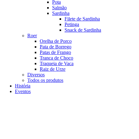
Pota
Salmão
Sardinha
Filete de Sardinha
Petinga
Snack de Sardinha
Roer
Orelha de Porco
Pata de Borrego
Patas de Frango
Trança de Choco
Traqueia de Vaca
Raiz de Urze
Diversos
Todos os produtos
História
Eventos