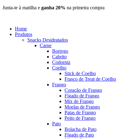
Pular
Junta-te à matilha e
ganha 20%
na primeira compra
para
o
conteúdo
Home
Produtos
Snacks Desidratados
Carne
Borrego
Cabrito
Codorniz
Coelho
Stick de Coelho
Frasco de Treat de Coelho
Frango
Coração de Frango
Fígado de Frango
Mix de Frango
Moelas de Frango
Patas de Frango
Peito de Frango
Pato
Bolacha de Pato
Fígado de Pato