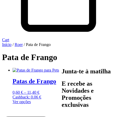
Cart
Início
/
Roer
/ Pata de Frango
Pata de Frango
Junta-te à matilha
Patas de Frango
E recebe as
Novidades e
Price
0,60
€
–
11,40
€
Promoções
range:
Cashback:
0.06 €
This
0,60 €
Ver opções
exclusivas
product
through
has
11,40 €
multiple