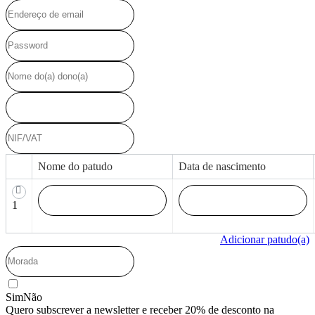
variants.
The
options
may
be
chosen
on
the
product
page
Nome do patudo
Data de nascimento
1
Adicionar patudo(a)
Sim
Não
Quero subscrever a newsletter e receber 20% de desconto na