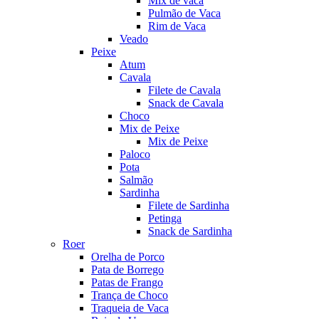
Mix de vaca
Pulmão de Vaca
Rim de Vaca
Veado
Peixe
Atum
Cavala
Filete de Cavala
Snack de Cavala
Choco
Mix de Peixe
Mix de Peixe
Paloco
Pota
Salmão
Sardinha
Filete de Sardinha
Petinga
Snack de Sardinha
Roer
Orelha de Porco
Pata de Borrego
Patas de Frango
Trança de Choco
Traqueia de Vaca