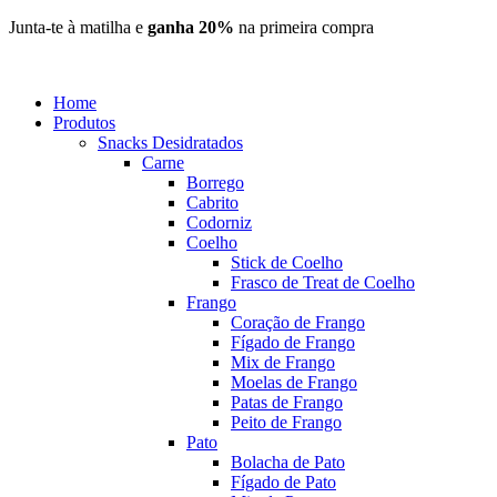
Pular
Junta-te à matilha e
ganha 20%
na primeira compra
para
o
conteúdo
Home
Produtos
Snacks Desidratados
Carne
Borrego
Cabrito
Codorniz
Coelho
Stick de Coelho
Frasco de Treat de Coelho
Frango
Coração de Frango
Fígado de Frango
Mix de Frango
Moelas de Frango
Patas de Frango
Peito de Frango
Pato
Bolacha de Pato
Fígado de Pato