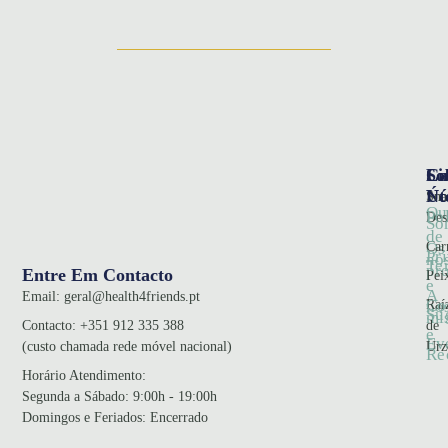
So
Ca
Li
Nó
Úte
Sna
Qu
Pol
Des
So
de
Car
Os
Pr
no
Te
pr
Entre Em Contacto
Pei
e
A
Email:
geral@health4friends.pt
Co
Raí
no
Su
mi
de
Contacto:
+351 912 335 388
e
Ev
Urz
(custo chamada rede móvel nacional)
Re
Horário Atendimento
:
Segunda a Sábado: 9:00h - 19:00h
Domingos e Feriados: Encerrado