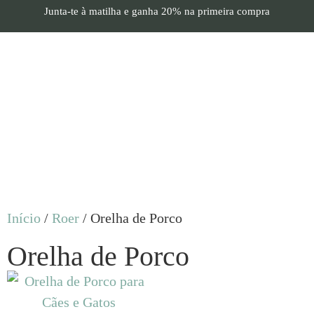
Junta-te à matilha e
ganha 20%
na primeira compra
Início
/
Roer
/ Orelha de Porco
Orelha de Porco