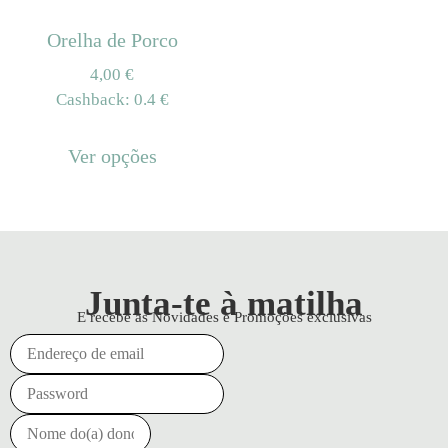
Orelha de Porco
4,00
€
Cashback:
0.4 €
Ver opções
Junta-te à matilha
E recebe as Novidades e Promoções exclusivas