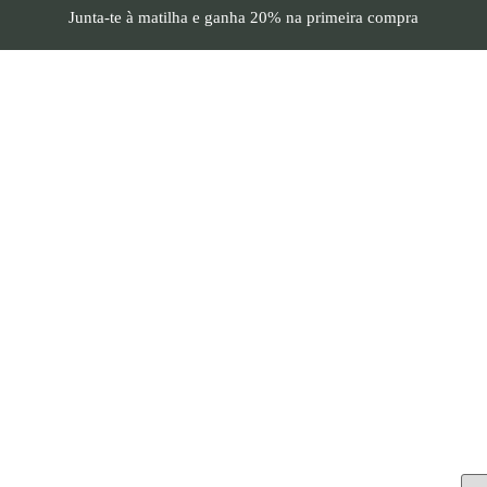
Junta-te à matilha e
ganha 20%
na primeira compra