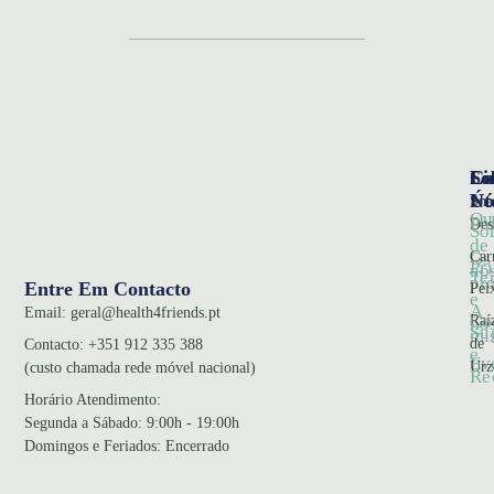
So
Ca
Li
Nó
Úte
Sna
Qu
Pol
Des
So
de
Car
Os
Pr
no
Te
pr
Entre Em Contacto
Pei
e
A
Email:
geral@health4friends.pt
Co
Raí
no
Su
mi
de
Contacto:
+351 912 335 388
e
Ev
Urz
(custo chamada rede móvel nacional)
Re
Horário Atendimento
:
Segunda a Sábado: 9:00h - 19:00h
Domingos e Feriados: Encerrado