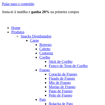
Pular para o conteúdo
Junta-te à matilha e
ganha 20%
na primeira compra
Home
Produtos
Snacks Desidratados
Carne
Borrego
Cabrito
Codorniz
Coelho
Stick de Coelho
Frasco de Treat de Coelho
Frango
Coração de Frango
Fígado de Frango
Mix de Frango
Moelas de Frango
Patas de Frango
Peito de Frango
Pato
Bolacha de Pato