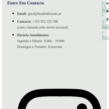
Entre Em Contacto
Pri
Os
nos
Ter
pro
Email:
geral@health4friends.pt
e
Con
Contacto:
+351 912 335 388
A
nos
Sug
mis
(custo chamada rede móvel nacional)
e
Horário Atendimento
:
Rec
Eve
Segunda a Sábado: 9:00h - 19:00h
Domingos e Feriados: Encerrado