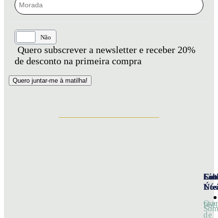
Sim
Não
Quero subscrever a newsletter e receber 20%
de desconto na primeira compra
Sob
Cat
Lin
Nós
Útei
Qu
Polí
Som
de