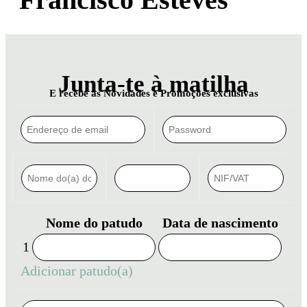
Junta-te à matilha
E recebe as Novidades e Promoções exclusivas
Nome do patudo
Data de nascimento
1
Adicionar patudo(a)